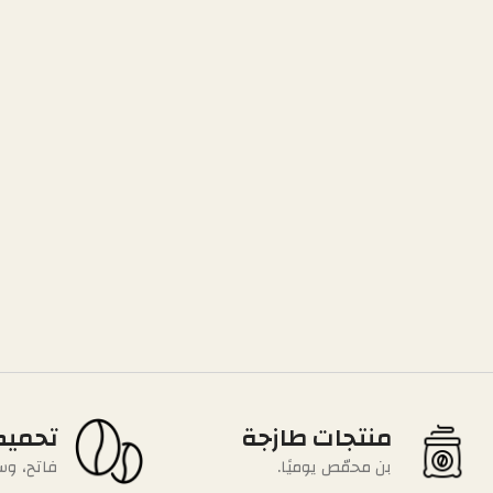
منتجات طازجة
تحميص
بن محمّص يوميًا.
فاتح، وس