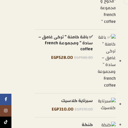
✅ باقة كاملة ” تركى غامق –
سادة ” ومجموعة French
coffee
EGP
528.00
EGP
586.80
cebook
سبرتاية كلاسيك
EGP
310.00
EGP
370.00
tagram
TikTok
كنكة