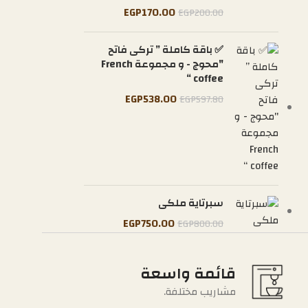
EGP
170.00
EGP
200.00
✅ باقة كاملة ” تركى فاتح
"محوج - و مجموعة French
coffee “
EGP
538.00
EGP
597.80
سبرتاية ملكى
EGP
750.00
EGP
800.00
قائمة واسعة
مشاريب مختلفة.