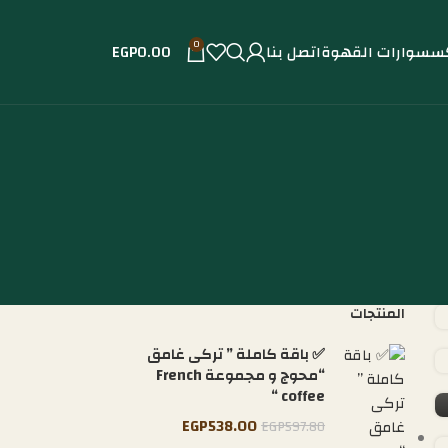
0
سسوارات القهوة
اتصل بنا
0.00
EGP
المنتجات
✅ باقة كاملة ” تركى غامق
“محوج و مجموعة French
coffee “
EGP
538.00
EGP
597.80