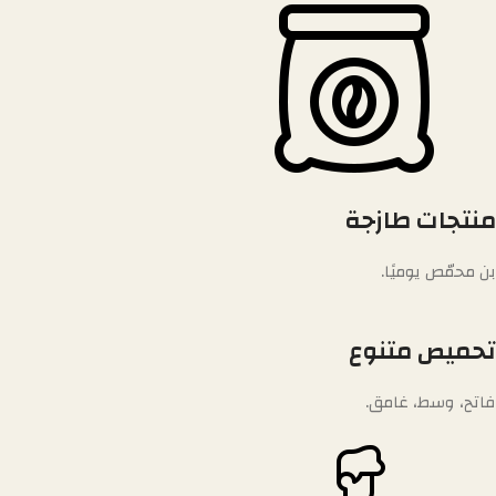
منتجات طازجة
بن محمّص يوميًا.
تحميص متنوع
فاتح، وسط، غامق.