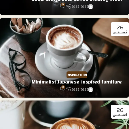
0
test test
26
أغسطس
INSPIRATION
Minimalist Japanese-inspired furniture
0
test test
26
أغسطس