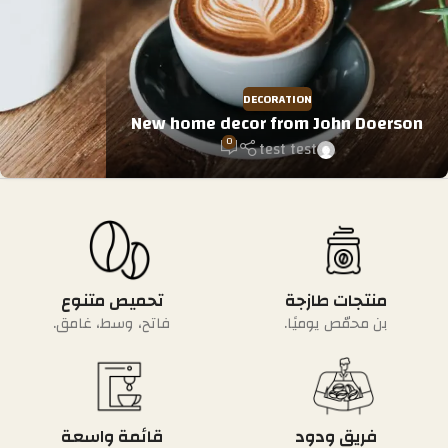
DECORATION
New home decor from John Doerson
0
test test
منتجات طازجة
تحميص متنوع
بن محمّص يوميًا.
فاتح، وسط، غامق.
فريق ودود
قائمة واسعة