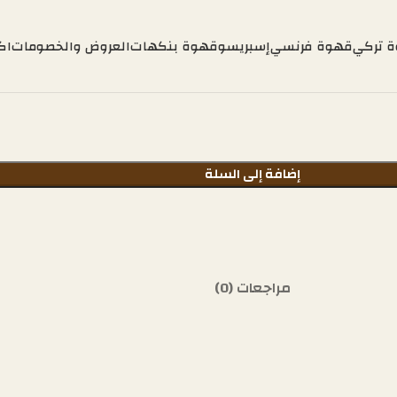
 تركي
قهوة فرنسي
إسبريسو
قهوة بنكهات
العروض والخصومات
اك
إضافة إلى السلة
مراجعات (0)