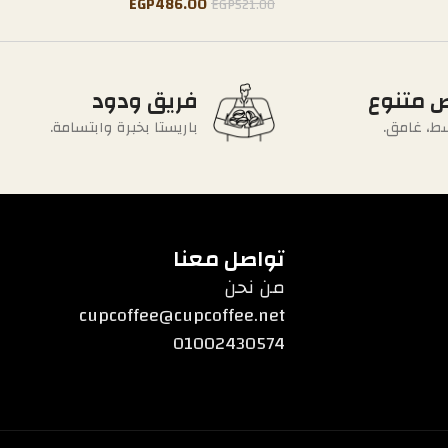
EGP
486.00
EGP
521.00
 متنوع
فريق ودود
ط، غامق.
باريستا بخبرة وابتسامة.
تواصل معنا
من نحن
cupcoffee@cupcoffee.net
01002430574