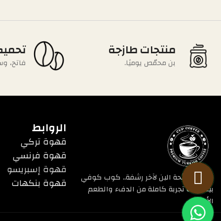
منتجات طازجة
تحميص
بن محمّص يوميًا.
فاتح، وس
الروابط
قهوة تركي
قهوة فرنسي
قهوة إسبريسو
من أول رائحة البن لآخر رشفة.. كوب كوفي
قهوة بنكهات
بيقدملك تجربة كاملة من الدفء والطعم
الأصيل.