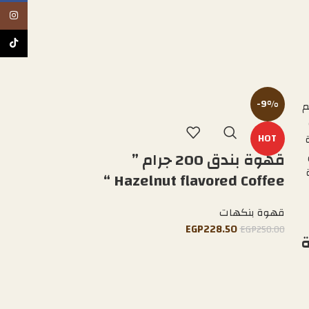
tagram
TikTok
-9%
HOT
قهوة بندق 200 جرام ”
Hazelnut flavored Coffee “
قهوة بنكهات
EGP
228.50
EGP
250.00
ة